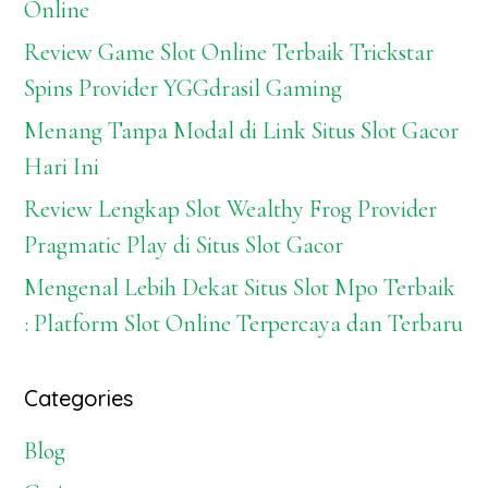
Online
Review Game Slot Online Terbaik Trickstar
Spins Provider YGGdrasil Gaming
Menang Tanpa Modal di Link Situs Slot Gacor
Hari Ini
Review Lengkap Slot Wealthy Frog Provider
Pragmatic Play di Situs Slot Gacor
Mengenal Lebih Dekat Situs Slot Mpo Terbaik
: Platform Slot Online Terpercaya dan Terbaru
Categories
Blog