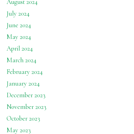
August 2024
July 2024
June 2024
May 2024
April 2024
March 2024
February 2024
January 2024
December 2023
November 2023
October 2023
May 2023