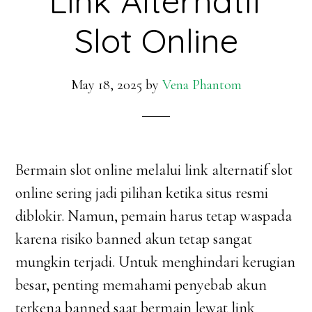
Link Alternatif
Slot Online
May 18, 2025
by
Vena Phantom
Bermain slot online melalui link alternatif slot
online sering jadi pilihan ketika situs resmi
diblokir. Namun, pemain harus tetap waspada
karena risiko banned akun tetap sangat
mungkin terjadi. Untuk menghindari kerugian
besar, penting memahami penyebab akun
terkena banned saat bermain lewat link