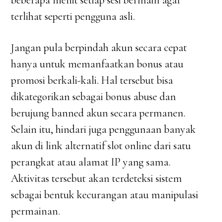
beberapa menit setiap sesi bermain agar
terlihat seperti pengguna asli.
Jangan pula berpindah akun secara cepat
hanya untuk memanfaatkan bonus atau
promosi berkali-kali. Hal tersebut bisa
dikategorikan sebagai bonus abuse dan
berujung banned akun secara permanen.
Selain itu, hindari juga penggunaan banyak
akun di link alternatif slot online dari satu
perangkat atau alamat IP yang sama.
Aktivitas tersebut akan terdeteksi sistem
sebagai bentuk kecurangan atau manipulasi
permainan.