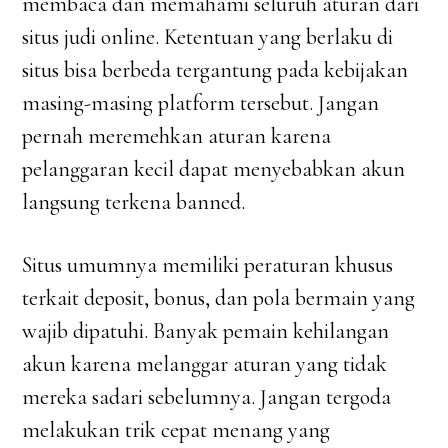
membaca dan memahami seluruh aturan dari
situs judi online. Ketentuan yang berlaku di
situs bisa berbeda tergantung pada kebijakan
masing-masing platform tersebut. Jangan
pernah meremehkan aturan karena
pelanggaran kecil dapat menyebabkan akun
langsung terkena banned.
Situs umumnya memiliki peraturan khusus
terkait deposit, bonus, dan pola bermain yang
wajib dipatuhi. Banyak pemain kehilangan
akun karena melanggar aturan yang tidak
mereka sadari sebelumnya. Jangan tergoda
melakukan trik cepat menang yang